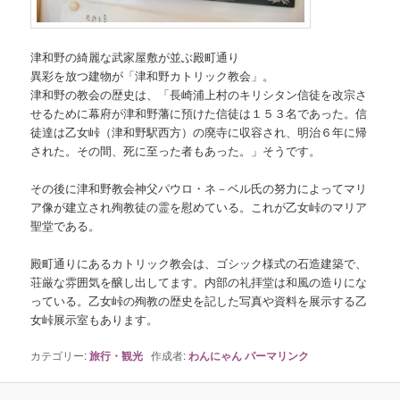
津和野の綺麗な武家屋敷が並ぶ殿町通り
異彩を放つ建物が「津和野カトリック教会」。
津和野の教会の歴史は、「長崎浦上村のキリシタン信徒を改宗さ
せるために幕府が津和野藩に預けた信徒は１５３名であった。信
徒達は乙女峠（津和野駅西方）の廃寺に収容され、明治６年に帰
された。その間、死に至った者もあった。」そうです。
その後に津和野教会神父パウロ・ネ－ベル氏の努力によってマリ
ア像が建立され殉教徒の霊を慰めている。これが乙女峠のマリア
聖堂である。
殿町通りにあるカトリック教会は、ゴシック様式の石造建築で、
荘厳な雰囲気を醸し出してます。内部の礼拝堂は和風の造りにな
っている。乙女峠の殉教の歴史を記した写真や資料を展示する乙
女峠展示室もあります。
カテゴリー:
旅行・観光
作成者:
わんにゃん
パーマリンク