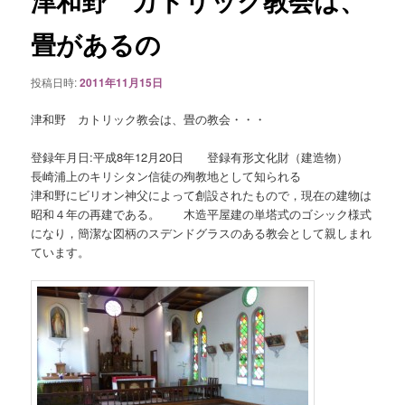
津和野 カトリック教会は、
ゲ
ー
畳があるの
シ
ョ
投稿日時:
2011年11月15日
ン
津和野 カトリック教会は、畳の教会・・・
登録年月日:平成8年12月20日 登録有形文化財（建造物）
長崎浦上のキリシタン信徒の殉教地として知られる
津和野にビリオン神父によって創設されたもので，現在の建物は
昭和４年の再建である。 木造平屋建の単塔式のゴシック様式
になり，簡潔な図柄のスデンドグラスのある教会として親しまれ
ています。