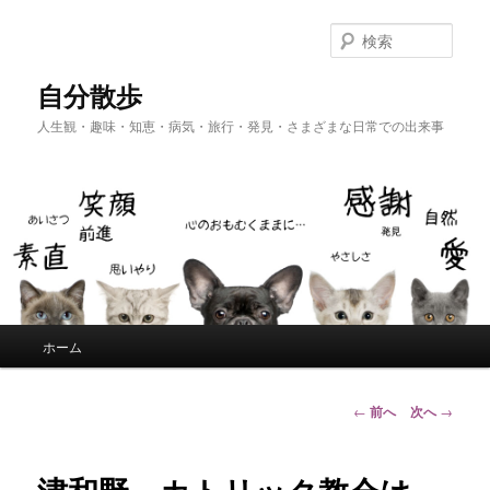
メ
イ
検
ン
索
コ
自分散歩
ン
人生観・趣味・知恵・病気・旅行・発見・さまざまな日常での出来事
テ
ン
ツ
へ
移
動
メ
ホーム
イ
ン
メ
投
←
前へ
次へ
→
ニ
稿
ュ
ナ
ー
ビ