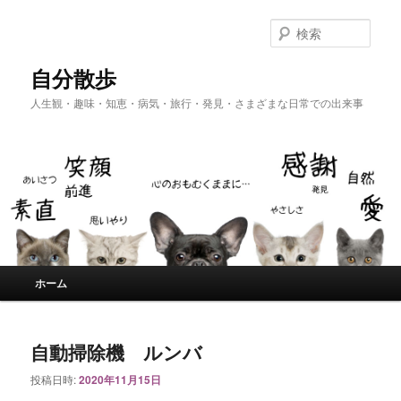
メ
サ
イ
ブ
検
ン
コ
索
コ
ン
自分散歩
ン
テ
人生観・趣味・知恵・病気・旅行・発見・さまざまな日常での出来事
テ
ン
ン
ツ
ツ
へ
へ
移
移
動
動
メ
ホーム
イ
ン
メ
自動掃除機 ルンバ
ニ
ュ
投稿日時:
2020年11月15日
ー