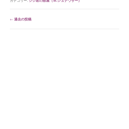
カテゴリー:
ジジ君の部屋（Ｍ.シュナウザー）
投
←
過去の投稿
稿
ナ
ビ
ゲ
ー
シ
ョ
ン