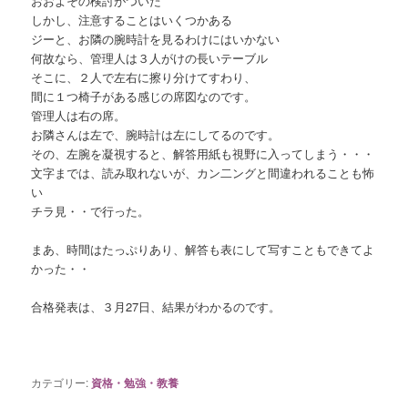
おおよその検討がついた
しかし、注意することはいくつかある
ジーと、お隣の腕時計を見るわけにはいかない
何故なら、管理人は３人がけの長いテーブル
そこに、２人で左右に擦り分けてすわり、
間に１つ椅子がある感じの席図なのです。
管理人は右の席。
お隣さんは左で、腕時計は左にしてるのです。
その、左腕を凝視すると、解答用紙も視野に入ってしまう・・・
文字までは、読み取れないが、カン二ングと間違われることも怖
い
チラ見・・で行った。
まあ、時間はたっぷりあり、解答も表にして写すこともできてよ
かった・・
合格発表は、３月27日、結果がわかるのです。
カテゴリー:
資格・勉強・教養