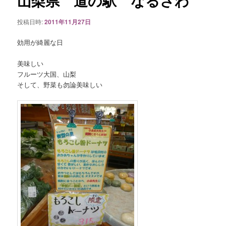
山梨県 道の駅 なるさわ
ゲ
ー
投稿日時:
2011年11月27日
シ
ョ
効用が綺麗な日
ン
美味しい
フルーツ大国、山梨
そして、野菜も勿論美味しい