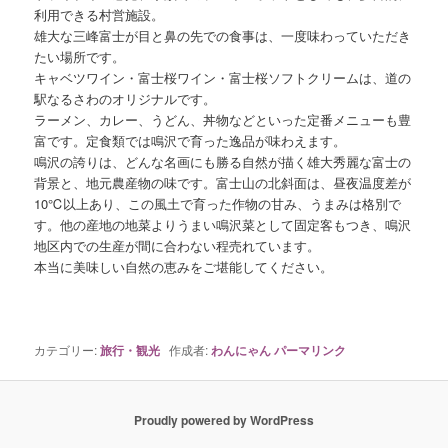
利用できる村営施設。
雄大な三峰富士が目と鼻の先での食事は、一度味わっていただき
たい場所です。
キャベツワイン・富士桜ワイン・富士桜ソフトクリームは、道の
駅なるさわのオリジナルです。
ラーメン、カレー、うどん、丼物などといった定番メニューも豊
富です。定食類では鳴沢で育った逸品が味わえます。
鳴沢の誇りは、どんな名画にも勝る自然が描く雄大秀麗な富士の
背景と、地元農産物の味です。富士山の北斜面は、昼夜温度差が
10℃以上あり、この風土で育った作物の甘み、うまみは格別で
す。他の産地の地菜よりうまい鳴沢菜として固定客もつき、鳴沢
地区内での生産が間に合わない程売れています。
本当に美味しい自然の恵みをご堪能してください。
カテゴリー:
旅行・観光
作成者:
わんにゃん
パーマリンク
Proudly powered by WordPress