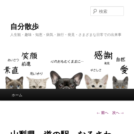
メ
イ
検
ン
索
コ
自分散歩
ン
人生観・趣味・知恵・病気・旅行・発見・さまざまな日常での出来事
テ
ン
ツ
へ
移
動
メ
ホーム
イ
ン
メ
投
←
前へ
次へ
→
ニ
稿
ュ
ナ
ー
ビ