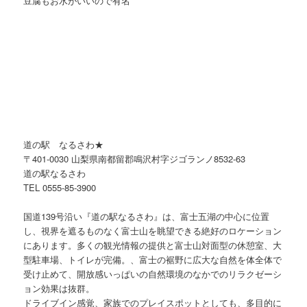
豆腐もお水がいいので有名
道の駅 なるさわ★
〒401-0030 山梨県南都留郡鳴沢村字ジゴランノ8532-63
道の駅なるさわ
TEL 0555-85-3900
国道139号沿い『道の駅なるさわ』は、富士五湖の中心に位置
し、視界を遮るものなく富士山を眺望できる絶好のロケーション
にあります。多くの観光情報の提供と富士山対面型の休憩室、大
型駐車場、トイレが完備。、富士の裾野に広大な自然を体全体で
受け止めて、開放感いっぱいの自然環境のなかでのリラクゼーシ
ョン効果は抜群。
ドライブイン感覚、家族でのプレイスポットとしても、多目的に