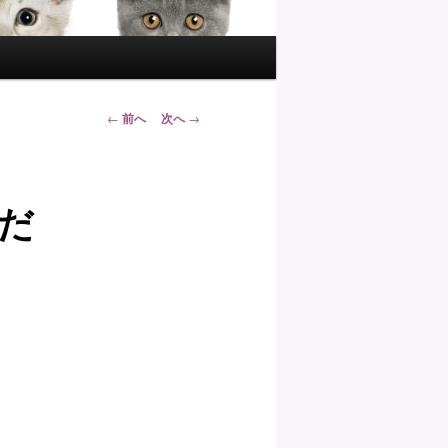
投
←
前へ
次へ
→
稿
ナ
ビ
だ
ゲ
ー
シ
ョ
ン