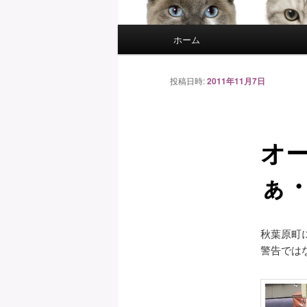
メ
ホーム
イ
ン
メ
投稿日時:
2011年11月7日
ニ
ュ
ー
オ
ぁ
秋葉原町
警告では