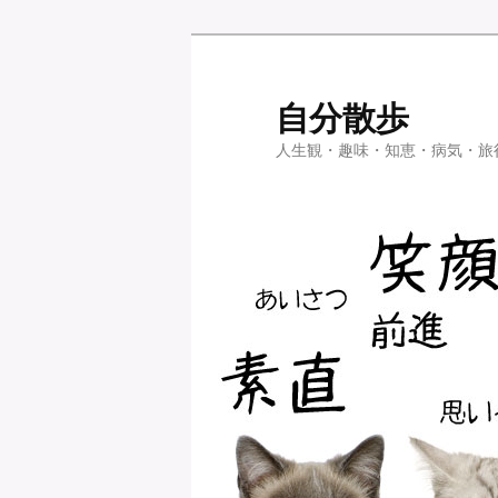
メ
イ
ン
自分散歩
コ
人生観・趣味・知恵・病気・旅
ン
テ
ン
ツ
へ
移
動