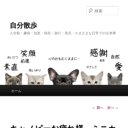
メ
イ
検
ン
索
コ
自分散歩
ン
人生観・趣味・知恵・病気・旅行・発見・さまざまな日常での出来事
テ
ン
ツ
へ
移
動
メ
ホーム
イ
ン
メ
投
←
前へ
次へ
→
ニ
稿
ュ
ナ
ー
ビ