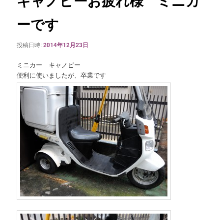
キャノピーお疲れ様 ミニカ
ゲ
ー
ーです
シ
ョ
投稿日時:
2014年12月23日
ン
ミニカー キャノピー
便利に使いましたが、卒業です