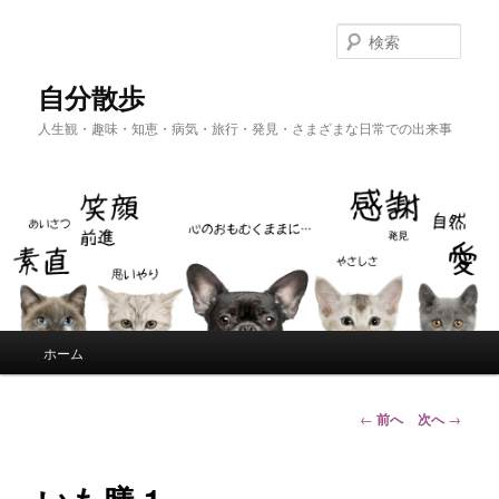
メ
イ
検
ン
索
コ
自分散歩
ン
人生観・趣味・知恵・病気・旅行・発見・さまざまな日常での出来事
テ
ン
ツ
へ
移
動
メ
ホーム
イ
ン
メ
投
←
前へ
次へ
→
ニ
稿
ュ
ナ
ー
ビ