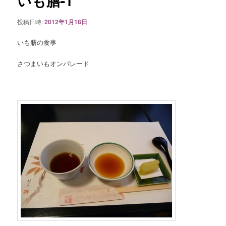
いも膳-1
ゲ
ー
投稿日時:
2012年1月18日
シ
ョ
いも膳の食事
ン
さつまいもオンパレード